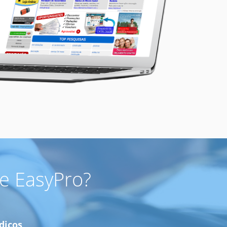
e EasyPro?
dicos