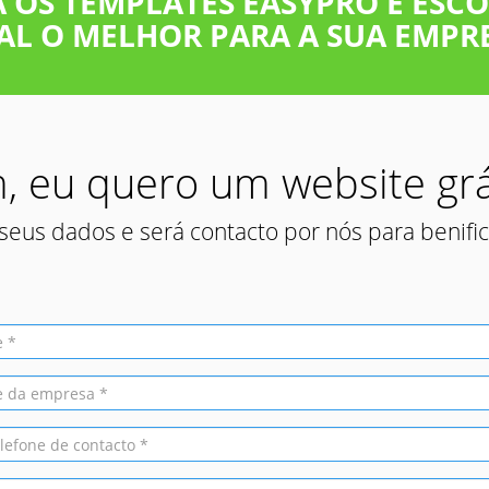
A OS TEMPLATES EASYPRO E ESC
AL O MELHOR PARA A SUA EMPRE
, eu quero um website grá
seus dados e será contacto por nós para benifici
a
e