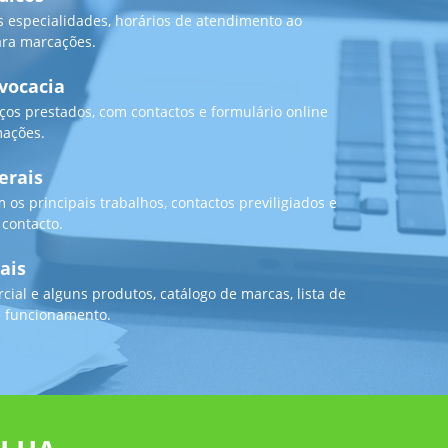
 especialidades, horários de atendimento ao
ara marcações.
vocacia
ços prestados, com contactos e formulário online
mações.
erais
m os principais trabalhos, contactos previligiados e
 contacto.
ais
cial e alguns produtos, catálogo de marcas, lista de
e funcionamento.