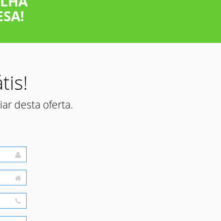
OLHA
SA!
tis!
ar desta oferta.