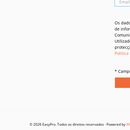
mail
*
Os dado
de info
Comunic
Utiliza
protecç
Politica
* Campo
© 2026 EasyPro. Todos os direitos reservados · Powered by
Wi