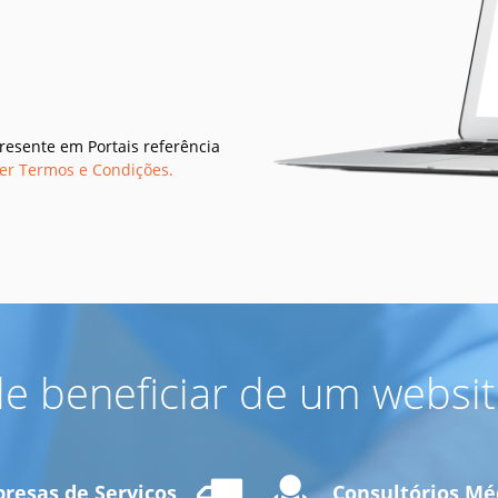
resente em Portais referência
er Termos e Condições.
 beneficiar de um websit
resas de Serviços
Consultórios Mé