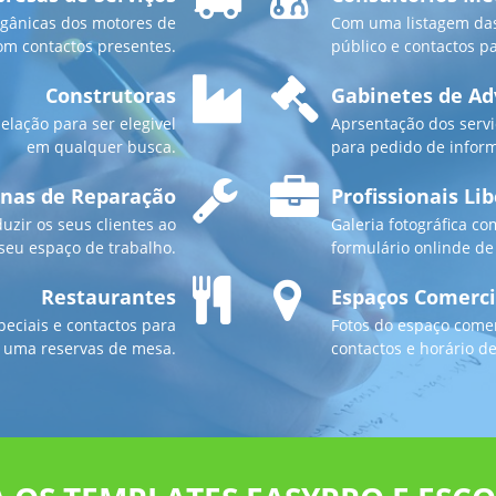
rgânicas dos motores de
Com uma listagem das
om contactos presentes.
público e contactos p
Construtoras
Gabinetes de Ad
elação para ser elegivel
Aprsentação dos servi
em qualquer busca.
para pedido de infor
inas de Reparação
Profissionais Lib
zir os seus clientes ao
Galeria fotográfica co
seu espaço de trabalho.
formulário onlinde de
Restaurantes
Espaços Comerci
eciais e contactos para
Fotos do espaço comer
r uma reservas de mesa.
contactos e horário d