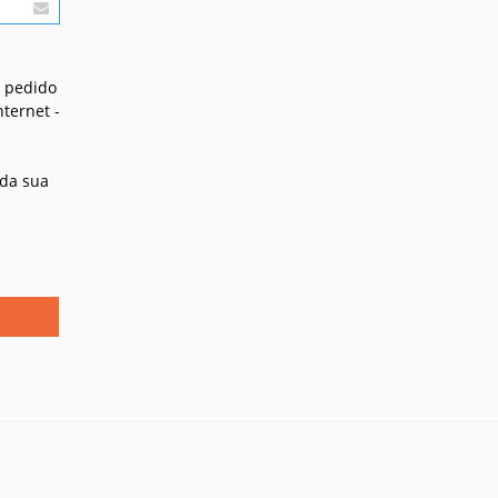
o pedido
ternet -
 da sua