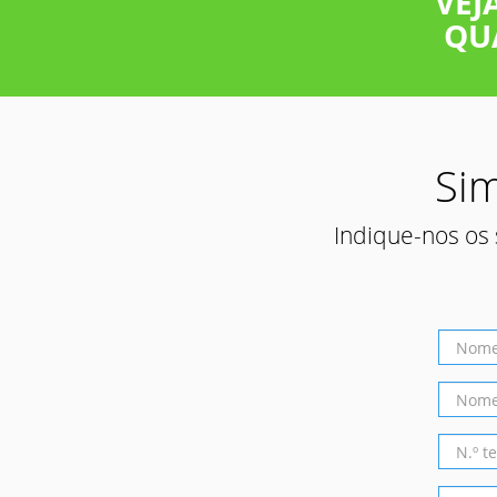
VEJ
QU
Sim
Indique-nos os 
Nome
*
Empres
*
Telefon
*
E-